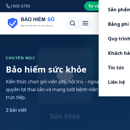
1900 6789
Tư vấn miễn phí
Sản phẩm
Bảng phí 
Quy trìn
Khách hà
CHUYÊN MỤC
Bảo hiểm sức khỏe
Tin tức
Kiến thức chọn gói viện phí, nội trú – ngoại trú,
Liên hệ
quyền lợi thai sản và mạng lưới bệnh viện bảo lãnh
trực tiếp.
2 bài viết